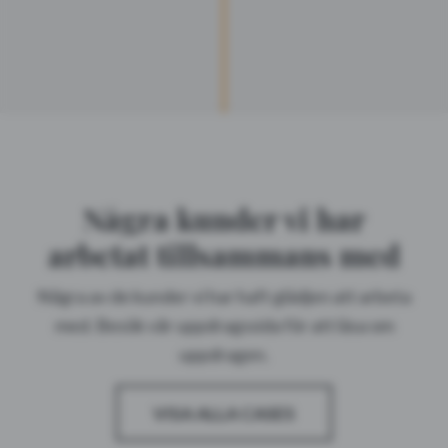
Några kunder vi har
arbetat tillsammans med
Några av de kunder vi har haft glädjen att arbeta
med. Besök vår uppdragssida för att läsa om
uppdragen.
VISA ALLA CASES