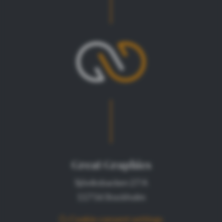
Great Graphics
Sjöviksbacken 27 A
117 56 Stockholm
Cookie consent settings