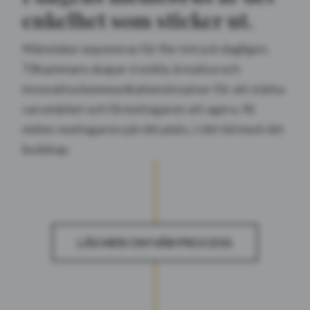
enkelhet som sticker ut.
Människor exponeras för fler intryck dagligen.
Tillsammans skapar vi enkla, kreativa och
innovativa kommunikationsinsatser för att stärka
varumärket och få mottagaren att agera. Ni
möter mottagaren på rätt plats, i rätt tid med rätt
budskap.
LÄS MER OM VÅR PROCESS