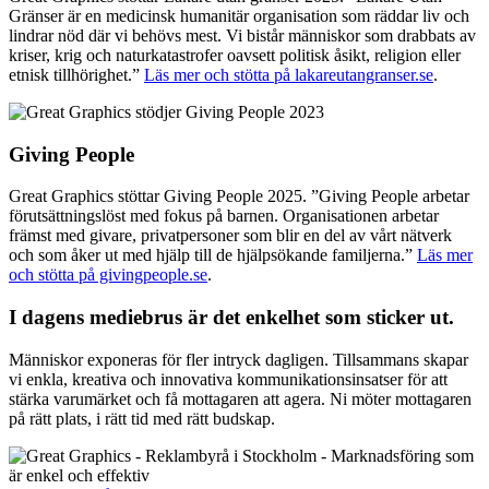
Gränser är en medicinsk humanitär organisation som räddar liv och
lindrar nöd där vi behövs mest. Vi bistår människor som drabbats av
kriser, krig och naturkatastrofer oavsett politisk åsikt, religion eller
etnisk tillhörighet.”
Läs mer och stötta på lakareutangranser.se
.
Giving People
Great Graphics stöttar Giving People 2025. ”Giving People arbetar
förutsättningslöst med fokus på barnen. Organisationen arbetar
främst med givare, privatpersoner som blir en del av vårt nätverk
och som åker ut med hjälp till de hjälpsökande familjerna.”
L
äs mer
och stötta på givingpeople.se
.
I dagens mediebrus är det enkelhet som sticker ut.
Människor exponeras för fler intryck dagligen. Tillsammans skapar
vi enkla, kreativa och innovativa kommunikationsinsatser för att
stärka varumärket och få mottagaren att agera. Ni möter mottagaren
på rätt plats, i rätt tid med rätt budskap.