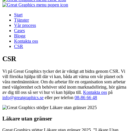
Start
Tjänster
Vår process
Cases
Blogg
Kontakta oss
CSR
CSR
Vi på Great Graphics tycker det är viktigt att bidra genom CSR. Vi
vill försöka hjälpa till där vi kan, båda att värna om vår planet och
våra medmänniskor. Om du arbetar för en organisation som arbetar
med välgörenhet och behöver stöd inom marknadsföring, hör gärna
av dig till oss så ser vi hur vi kan hjälpa till.
Kontakta oss
på
info@greatgraphics.se
eller per telefon
08-86 66 48
Läkare utan gränser
Great Graphics stöttar Läkare utan gränser 2025. ”Läkare Utan