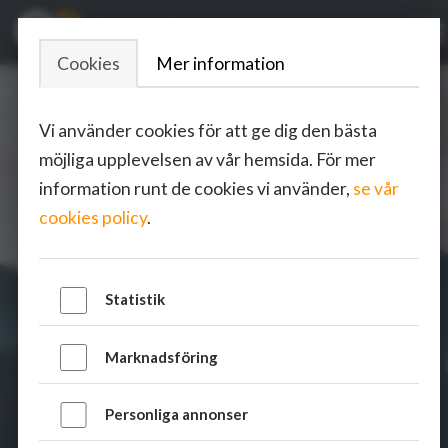
Cookies
Mer information
Vi använder cookies för att ge dig den bästa
möjliga upplevelsen av vår hemsida. För mer
information runt de cookies vi använder,
se vår
cookies policy
.
En resultatinriktad
varumärkes- och
Statistik
reklambyrå i
Marknadsföring
Stockholm
Personliga annonser