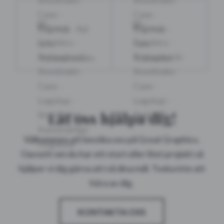
Låt oss hjälpa dig!
Välkommen att besöka oss på Great Graphics.
Oavsett om du har ett stort eller litet projekt så
hjälper vi dig gärna att nå dina mål. Tveka inte att
höra av dig.
KONTAKTA OSS