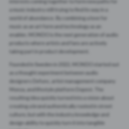
interests coming together to form new paths for
a music industry still trying to find its way in a
world of abundance. By combining a love for
music as an art form and technology as an
enabler, MONDO is the next generation of audio
products where artists and fans are actively
taking part in product development.
Founded in Sweden in 2022, MONDO started out
as a thought experiment between audio
designers Defunc, artist management company
Monza, and lifestyle platform Dopest. The
resulting idea quickly turned into a vision about
creating a brand authentically rooted in street
culture, but with the industry knowledge and
design ability to quickly turn it into tangible