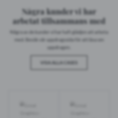
Några kunder vi har
arbetat tillsammans med
Några av de kunder vi har haft glädjen att arbeta
med. Besök vår uppdragssida för att läsa om
uppdragen.
VISA ALLA CASES