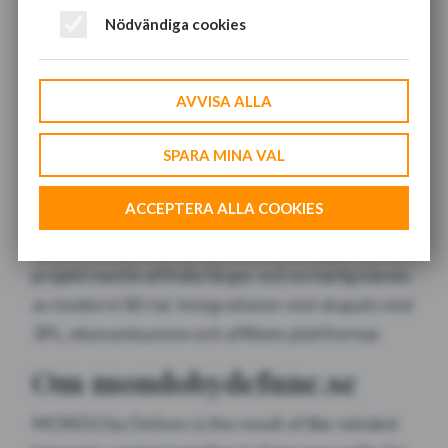
Nödvändiga cookies
Webbutveckling till Mondo by Defunc som med
AVVISA ALLA
sin release av deras nya Over-Ear och On-Ear har
SPARA MINA VAL
fått en ny grafisk identitet med ett helt nytt
uttryck: Own your sound! Vi på Great Graphics
ACCEPTERA ALLA COOKIES
har fått förtroendet att uppgradera deras
webbshop och hemsida till 2.0. Ett riktigt kreativt
projekt med kraftfulla färger och en härlig känsla
av modernt 80-tal. Integrationer mot skapats mot
3PL, ekonomisystem och affiliate plattformar.
Om mondobydefunc.se
MONDO by Defunc is the result of like-minded