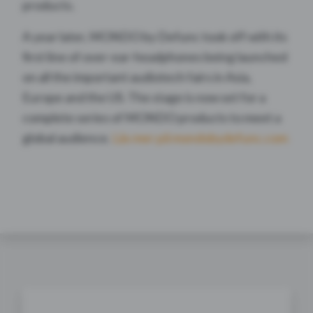
products.
A year later, MONDO by Defunc took off with its
first line of over-ear-headphones being launched
on all the important audiotech fairs in Asia,
Europe and the US. The stage is now set for a
complete series of MONDO products to meet a
global audience
.
Läs mer på mondobydefunc.com